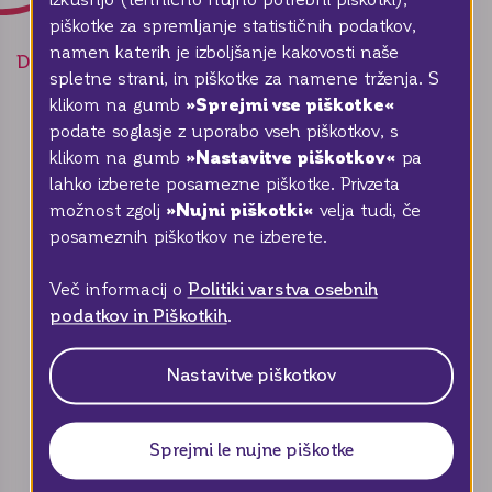
izkušnjo (tehnično nujno potrebni piškotki),
piškotke za spremljanje statističnih podatkov,
namen katerih je izboljšanje kakovosti naše
Deli stran
spletne strani, in piškotke za namene trženja. S
»Sprejmi vse piškotke«
klikom na gumb
podate soglasje z uporabo vseh piškotkov, s
O nas
»Nastavitve piškotkov«
klikom na gumb
pa
lahko izberete posamezne piškotke. Privzeta
Portret
»Nujni piškotki«
možnost zgolj
velja tudi, če
Odnos z investitorji
posameznih piškotkov ne izberete.
Kariera
Več informacij o
Politiki varstva osebnih
Trajnostni razvoj
podatkov in Piškotkih
.
Novice in medijske objave
Nastavitve piškotkov
Vaše mnenje šteje
Sprejmi le nujne piškotke