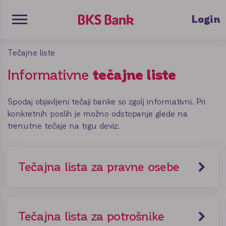
 Search
Toggle mobile navigation
Login
le main navigation menu
Tečajne liste
nje
Informativne
tečajne liste
Spodaj objavljeni tečaji banke so zgolj informativni. Pri
konkretnih poslih je možno odstopanje glede na
trenutne tečaje na trgu deviz.
Tečajna lista za pravne osebe
Tečajna lista za potrošnike