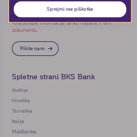
Vaše mnenje jemljemo resno. Napišite nam svoj
predlog ali pritožbo.
Sprejmi vse piškotke
Podrobnejše informacije lahko najdete v tem
dokumentu
.
Pišite nam
Spletne strani BKS Bank
Avstrija
Hrvaška
Slovaška
Italija
Madžarska