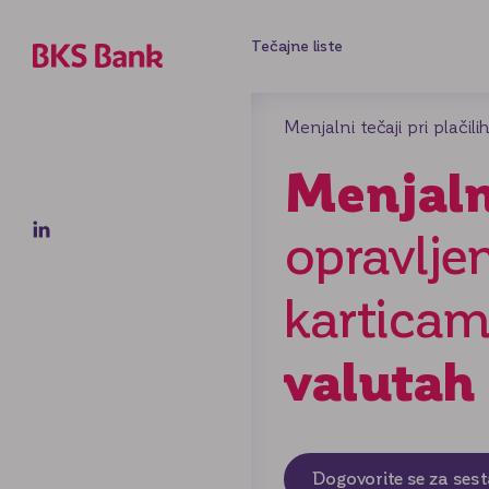
Tečajne liste
Menjalni tečaji pri plačil
Menjalni
opravlje
kartica
valutah
Dogovorite se za ses