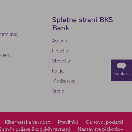
Spletne strani BKS
Bank
nam svoj
Avstrija
Hrvaška
v tem
Slovaška
Italija
Kontakt
Madžarska
Srbija
Kibernetska varnost
Pravilniki
Osnovni podatki
Sum in prijava škodljivih ravnanj
Nastavitve piškotkov