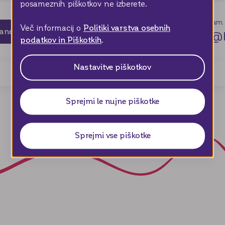
posameznih piškotkov ne izberete.
Kontaktni center
Pišite nam
Več informacij o
Politiki varstva osebnih
tanek
+386 1 589 57 00
info@b
podatkov in Piškotkih
.
Nastavitve piškotkov
Sprejmi le nujne piškotke
Sprejmi vse piškotke