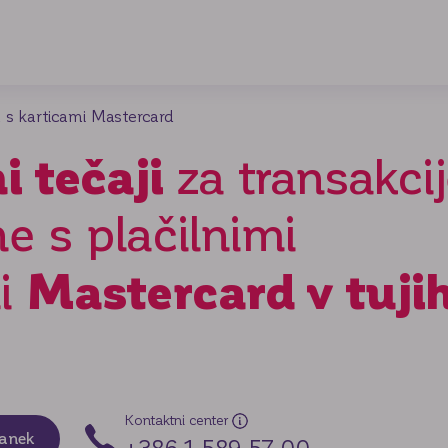
ih s karticami Mastercard
 tečaji
za transakci
ne s plačilnimi
Mastercard v tuji
mi
Kontaktni center
tanek