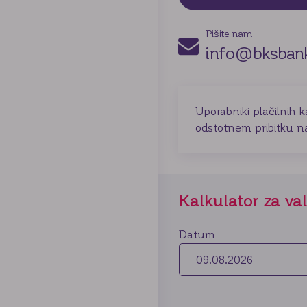
Pišite nam
info@bksbank
Uporabniki plačilnih k
odstotnem pribitku na
Kalkulator za va
Datum