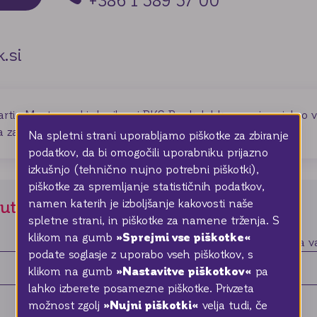
+386 1 589 57 00
.si
artic Mastercard izdanih pri BKS Bank, lahko za primerjalno v
 zadnji referenčni tečaj evra ECB.
Na spletni strani uporabljamo piškotke za zbiranje
podatkov, da bi omogočili uporabniku prijazno
izkušnjo (tehnično nujno potrebni piškotki),
piškotke za spremljanje statističnih podatkov,
namen katerih je izboljšanje kakovosti naše
lute
spletne strani, in piškotke za namene trženja. S
»Sprejmi vse piškotke«
klikom na gumb
Znesek transakcije
Originalna v
podate soglasje z uporabo vseh piškotkov, s
»Nastavitve piškotkov«
klikom na gumb
pa
lahko izberete posamezne piškotke. Privzeta
»Nujni piškotki«
možnost zgolj
velja tudi, če